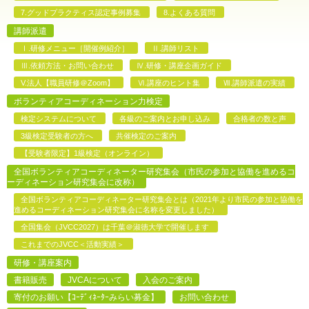
7.グッドプラクティス認定事例募集
8.よくある質問
講師派遣
Ⅰ.研修メニュー［開催例紹介］
Ⅱ.講師リスト
Ⅲ.依頼方法・お問い合わせ
Ⅳ.研修・講座企画ガイド
V.法人【職員研修＠Zoom】
Ⅵ.講座のヒント集
Ⅶ.講師派遣の実績
ボランティアコーディネーション力検定
検定システムについて
各級のご案内とお申し込み
合格者の数と声
3級検定受験者の方へ
共催検定のご案内
【受験者限定】1級検定（オンライン）
全国ボランティアコーディネーター研究集会（市民の参加と協働を進めるコ
ーディネーション研究集会に改称）
全国ボランティアコーディネーター研究集会とは（2021年より市民の参加と協働を
進めるコーディネーション研究集会に名称を変更しました）
全国集会（JVCC2027）は千葉＠淑徳大学で開催します
これまでのJVCC＜活動実績＞
研修・講座案内
書籍販売
JVCAについて
入会のご案内
寄付のお願い【ｺｰﾃﾞｨﾈｰﾀｰみらい募金】
お問い合わせ