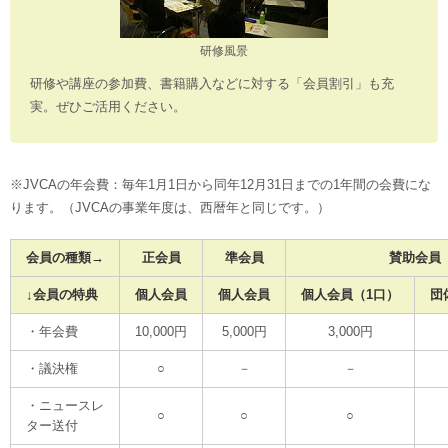
研修風景
研修や講座の参加費、書籍購入などに対する「会員割引」も充
実。ぜひご活用ください。
※JVCAの年会費：毎年1月1日から同年12月31日までの1年間の会費にな
ります。（JVCAの事業年度は、西暦年と同じです。）
会員の種類→
正会員
準会員
賛助会員
↓会員の特典
個人会員
個人会員
個人会員（1口）
団
・年会費
10,000円
5,000円
3,000円
・議決権
○
－
－
・ニュースレ
○
○
○
ター送付