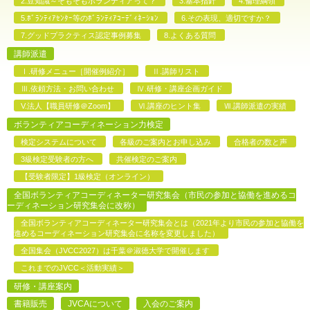
2.豆知識～そもそもボランティアって？
3.基本指針
4.倫理綱領
5.ﾎﾞﾗﾝﾃｨｱｾﾝﾀｰ等のﾎﾞﾗﾝﾃｨｱｺｰﾃﾞｨﾈｰｼｮﾝ
6.その表現、適切ですか？
7.グッドプラクティス認定事例募集
8.よくある質問
講師派遣
Ⅰ.研修メニュー［開催例紹介］
Ⅱ.講師リスト
Ⅲ.依頼方法・お問い合わせ
Ⅳ.研修・講座企画ガイド
V.法人【職員研修＠Zoom】
Ⅵ.講座のヒント集
Ⅶ.講師派遣の実績
ボランティアコーディネーション力検定
検定システムについて
各級のご案内とお申し込み
合格者の数と声
3級検定受験者の方へ
共催検定のご案内
【受験者限定】1級検定（オンライン）
全国ボランティアコーディネーター研究集会（市民の参加と協働を進めるコ
ーディネーション研究集会に改称）
全国ボランティアコーディネーター研究集会とは（2021年より市民の参加と協働を
進めるコーディネーション研究集会に名称を変更しました）
全国集会（JVCC2027）は千葉＠淑徳大学で開催します
これまでのJVCC＜活動実績＞
研修・講座案内
書籍販売
JVCAについて
入会のご案内