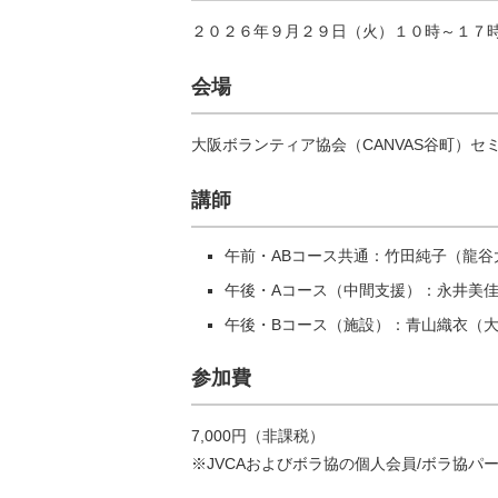
２０２６年９月２９日（火）１０時～１７
会場
大阪ボランティア協会（CANVAS谷町）セ
講師
午前・ABコース共通：竹田純子（龍谷
午後・Aコース（中間支援）：永井美
午後・Bコース（施設）：青山織衣（
参加費
7,000円（非課税）
※JVCAおよびボラ協の個人会員/ボラ協パー