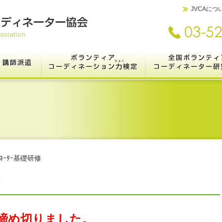
JVCAにつ
ランティアコーディネーターとは
講師派遣
ボランティアコーディネ
とは
って？
ｼｮﾝ
集
Ⅰ.研修メニュー［開催例紹介］
Ⅱ.講師リスト
Ⅲ.依頼方法・お問い合わせ
Ⅳ.研修・講座企画ガイド
V.法人【職員研修＠Zoom】
Ⅵ.講座のヒント集
Ⅶ.講師派遣の実績
検定システムについて
各級のご案内とお申し込み
合格者の数と声
3級検定受験者の方へ
共催検定のご案内
【受験者限定】1級検定（オンライ
全国ボランティアコーディ
全国集会（JVCC2027
これまでのJVCC＜活動実
ン）
（2021年より市民の参
す
ーション研究集会に名称を
ｨﾈｰﾀｰ基礎研修
締め切りました。