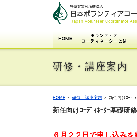
HOME
ボ
1.ボランティアコーディネーター
2.豆知識～そもそもボランティア
3.基本指針
4.倫理綱領
5.ﾎﾞﾗﾝﾃｨｱｾﾝﾀｰ等のﾎﾞﾗﾝﾃｨｱｺｰﾃﾞｨﾈｰ
6.その表現、適切ですか？
7.グッドプラクティス認定事例募
8.よくある質問
研修・講座案内
HOME
＞
研修・講座案内
＞
新任向けｺｰﾃﾞ
新任向けｺｰﾃﾞｨﾈｰﾀｰ基礎研修
６月２２日で申し込みを