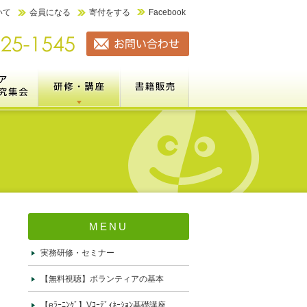
いて
会員になる
寄付をする
Facebook
ーション力検定
全国ボランティアコーディネーター研究集会（市民の参加と協
研修・講座案内
書籍販売
ネーター研究集会とは
）は千葉＠淑徳大学で開催しま
績＞
実務研修・セミナー
【無料視聴】ボランティアの基本
【eﾗｰﾆﾝｸﾞ】Vｺｰﾃﾞｨﾈｰｼｮﾝ基礎講座
新任向けｺｰﾃﾞｨﾈｰﾀｰ基礎研修
大学VC職員セミナー
これまでの研修実績
販売書籍一覧
特定商取引法に基づく表記
加と協働を進めるコーディネ
変更しました）
MENU
実務研修・セミナー
【無料視聴】ボランティアの基本
【eﾗｰﾆﾝｸﾞ】Vｺｰﾃﾞｨﾈｰｼｮﾝ基礎講座