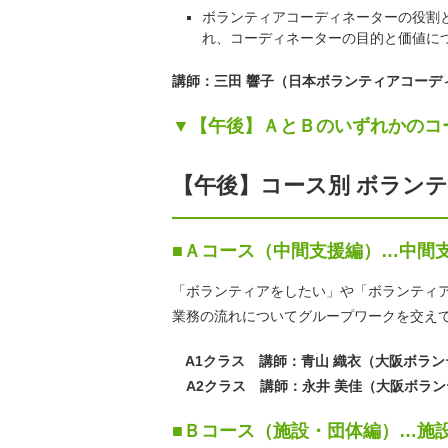
ボランティアコーディネーターの役割
れ、コーディネーターの目的と価値に
講師：三田 響子（日本ボランティアコーデ
▼【午後】ＡとＢのいずれかの
【午後】コース別 ボラン
■Ａコース（中間支援編）…
中間
「ボランティアをしたい」や「ボランティ
業務の流れについてグループワークを交え
A1クラス 講師：青山 織衣（大阪ボラ
A2クラス 講師：永井 美佳（大阪ボラ
■Ｂコース（施設・団体編）…
施