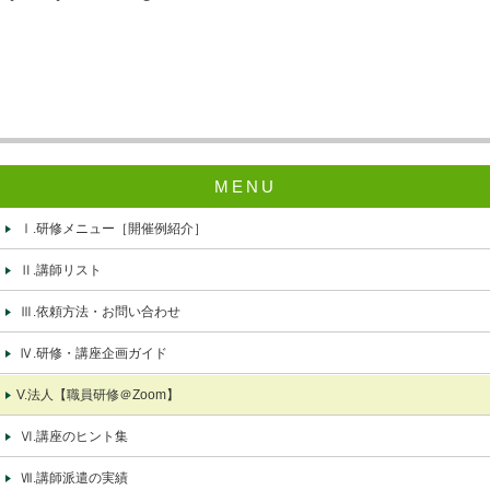
MENU
Ⅰ.研修メニュー［開催例紹介］
Ⅱ.講師リスト
Ⅲ.依頼方法・お問い合わせ
Ⅳ.研修・講座企画ガイド
V.法人【職員研修＠Zoom】
Ⅵ.講座のヒント集
Ⅶ.講師派遣の実績