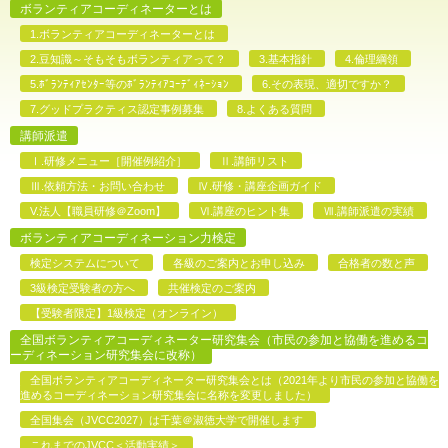
ボランティアコーディネーターとは
1.ボランティアコーディネーターとは
2.豆知識～そもそもボランティアって？
3.基本指針
4.倫理綱領
5.ﾎﾞﾗﾝﾃｨｱｾﾝﾀｰ等のﾎﾞﾗﾝﾃｨｱｺｰﾃﾞｨﾈｰｼｮﾝ
6.その表現、適切ですか？
7.グッドプラクティス認定事例募集
8.よくある質問
講師派遣
Ⅰ.研修メニュー［開催例紹介］
Ⅱ.講師リスト
Ⅲ.依頼方法・お問い合わせ
Ⅳ.研修・講座企画ガイド
V.法人【職員研修＠Zoom】
Ⅵ.講座のヒント集
Ⅶ.講師派遣の実績
ボランティアコーディネーション力検定
検定システムについて
各級のご案内とお申し込み
合格者の数と声
3級検定受験者の方へ
共催検定のご案内
【受験者限定】1級検定（オンライン）
全国ボランティアコーディネーター研究集会（市民の参加と協働を進めるコ
ーディネーション研究集会に改称）
全国ボランティアコーディネーター研究集会とは（2021年より市民の参加と協働を
進めるコーディネーション研究集会に名称を変更しました）
全国集会（JVCC2027）は千葉＠淑徳大学で開催します
これまでのJVCC＜活動実績＞