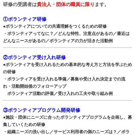
研修の受講者は
貴法人・団体の職員に限り
ます。
①ボランティア研修
●ボランティアについての共通理解
をつくるための研修
・ボランティアってなに？／
どんな特性、注意点があるの／
最近は
どんなニースがあるの／
ボランティアの力が活きた活動例
②ボランティア受け入れ研修
●ボランティアを受け入れる
ための基本的な考え方と
方法を学ぶため
の研修
・ボランティアを受け入れる準備／
募集や受け入れ決定までの流
れ・
活動開始後のフォローアップ
ボランティア活動の評価／
受け入れの工夫や取り組み例
③ボランティアプログラム開発研修
●施設・団体にニーズに合った
ボランティアプログラムを企画し、
募
集していくための研修
・組織ニーズの洗い出し／
サービス利用者の側のニーズは？／
ボラ