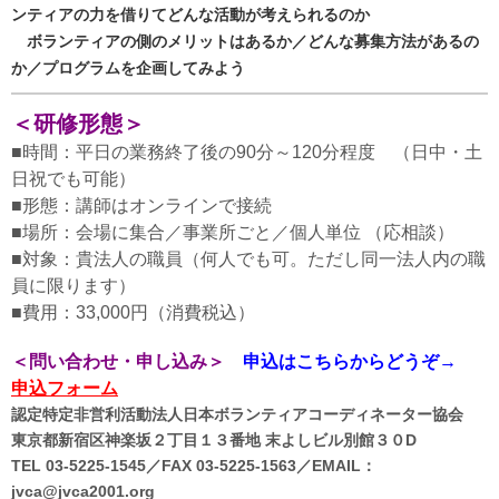
ンティアの力を借りて
どんな活動が考えられるのか
ボランティアの側のメリットはあるか／
どんな募集方法があるの
か／
プログラムを企画してみよう
＜研修形態＞
■時間：平日の業務終了後の90分～120分程度 （日中・土
日祝でも可能）
■形態：講師はオンラインで接続
■場所：会場に集合／事業所ごと／個人単位 （応相談）
■対象：貴法人の職員（何人でも可。ただし同一法人内の職
員に限ります）
■費用：33,000円（消費税込）
＜問い合わせ・申し込み＞
申込はこちらからどうぞ→
申込フォーム
認定特定非営利活動法人日本ボランティアコーディネーター協会
東京都新宿区神楽坂２丁目１３番地 末よしビル別館３０D
TEL 03-5225-1545／FAX 03-5225-1563／EMAIL：
jvca@jvca2001.org