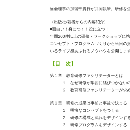
当会理事の加留部貴行が共同執筆。研修を
（出版社/著者からの内容紹介）
■面白い！身につく！役に立つ！
年間200件以上の研修・ワークショップに
コンセプト・プログラムづくりから当日の
いるライブ感あふれるノウハウを公開しま
【目 次】
第１章 教育研修ファシリテーターとは
１ なぜ研修が学習に結びつかない
２ 教育研修ファシリテーターが求め
第２章 研修の成果は事前と事後で決まる
１ 明快なコンセプトをつくる
２ 研修の構成と流れをデザインす
３ 研修プログラムをデザインする