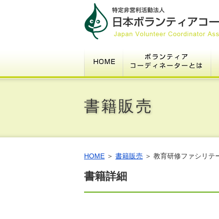
HOME
ボ
1.ボランティアコーディネーター
2.豆知識～そもそもボランティア
3.基本指針
4.倫理綱領
5.ﾎﾞﾗﾝﾃｨｱｾﾝﾀｰ等のﾎﾞﾗﾝﾃｨｱｺｰﾃﾞｨﾈｰ
6.その表現、適切ですか？
7.グッドプラクティス認定事例募
8.よくある質問
書籍販売
HOME
＞
書籍販売
＞ 教育研修ファシリテ
書籍詳細