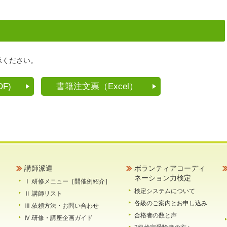
承ください。
F)
書籍注文票（Excel）
講師派遣
ボランティアコーディ
ネーション力検定
Ⅰ.研修メニュー［開催例紹介］
検定システムについて
Ⅱ.講師リスト
各級のご案内とお申し込み
Ⅲ.依頼方法・お問い合わせ
合格者の数と声
Ⅳ.研修・講座企画ガイド