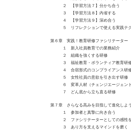
２ 【学習方法７】分かち合う
３ 【学習方法８】内省する
４ 【学習方法９】深め合う
５ リフレクションで使える実践テク
第６章 実践！教育研修ファシリテーター
１ 新入社員教育での業務紹介
２ 組織を強くする研修
３ 福祉教育・ボランティア教育研
４ 合宿形式のコンプライアンス研
５ 女性社員の意欲を引き出す研修
６ 変革人材（チェンジエージェント
７ どん底から立ち直る研修
第７章 さらなる高みを目指して進化しよ
１ 参加者と真摯に向き合う
２ ファシリテーターとしての感性を
３ あり方を支えるマインドを磨く