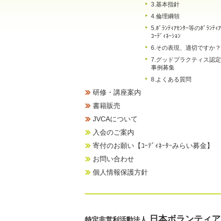
3.基本指針
4.倫理綱領
5.ﾎﾞﾗﾝﾃｨｱｾﾝﾀｰ等のﾎﾞﾗﾝﾃｨｱ
ｺｰﾃﾞｨﾈｰｼｮﾝ
6.その表現、適切ですか？
7.グッドプラクティス認定
事例募集
8.よくある質問
研修・講座案内
書籍販売
JVCAについて
入会のご案内
寄付のお願い【ｺｰﾃﾞｨﾈｰﾀｰみらい募金】
お問い合わせ
個人情報保護方針
日本ボランティア
特定非営利活動法人