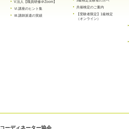
3級検定受験者の方へ
V.法人【職員研修＠Zoom】
共催検定のご案内
Ⅵ.講座のヒント集
【受験者限定】1級検定
Ⅶ.講師派遣の実績
（オンライン）
コーディネーター協会