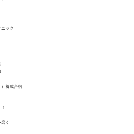
ニック
修
修
）養成合宿
う！
磨く