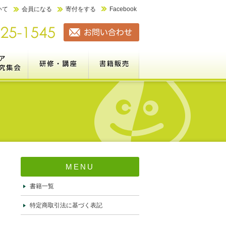
いて
会員になる
寄付をする
Facebook
ーション力検定
全国ボランティアコーディネーター研究集会（市民の参加と協
研修・講座案内
書籍販売
ネーター研究集会とは
）は千葉＠淑徳大学で開催しま
績＞
実務研修・セミナー
【無料視聴】ボランティアの基本
【eﾗｰﾆﾝｸﾞ】Vｺｰﾃﾞｨﾈｰｼｮﾝ基礎講座
新任向けｺｰﾃﾞｨﾈｰﾀｰ基礎研修
大学VC職員セミナー
これまでの研修実績
販売書籍一覧
特定商取引法に基づく表記
加と協働を進めるコーディネ
変更しました）
MENU
書籍一覧
特定商取引法に基づく表記