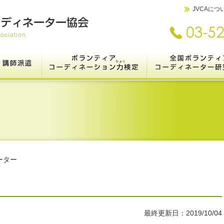
JVCAにつ
ランティアコーディネーターとは
講師派遣
ボランティアコーディネ
とは
って？
ｼｮﾝ
集
Ⅰ.研修メニュー［開催例紹介］
Ⅱ.講師リスト
Ⅲ.依頼方法・お問い合わせ
Ⅳ.研修・講座企画ガイド
V.法人【職員研修＠Zoom】
Ⅵ.講座のヒント集
Ⅶ.講師派遣の実績
検定システムについて
各級のご案内とお申し込み
合格者の数と声
3級検定受験者の方へ
共催検定のご案内
【受験者限定】1級検定（オンライ
全国ボランティアコーディ
全国集会（JVCC2027
これまでのJVCC＜活動実
ン）
（2021年より市民の参
す
ーション研究集会に名称を
ーター
最終更新日：2019/10/04