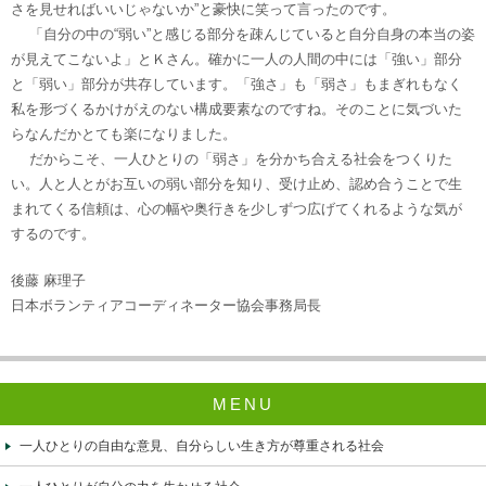
さを見せればいいじゃないか”と豪快に笑って言ったのです。
「自分の中の“弱い”と感じる部分を疎んじていると自分自身の本当の姿
が見えてこないよ」とＫさん。確かに一人の人間の中には「強い」部分
と「弱い」部分が共存しています。「強さ」も「弱さ」もまぎれもなく
私を形づくるかけがえのない構成要素なのですね。そのことに気づいた
らなんだかとても楽になりました。
だからこそ、一人ひとりの「弱さ」を分かち合える社会をつくりた
い。人と人とがお互いの弱い部分を知り、受け止め、認め合うことで生
まれてくる信頼は、心の幅や奥行きを少しずつ広げてくれるような気が
するのです。
後藤 麻理子
日本ボランティアコーディネーター協会事務局長
MENU
一人ひとりの自由な意見、自分らしい生き方が尊重される社会