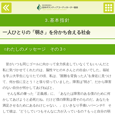
3.基本指針
一人ひとりの「弱さ」を分かち合える社会
○わたしのメッセージ その３○
皆がいつも同じゴールに向かって全力疾走していなくてもいいんだと
私に気づかせてくれたのは、脳性マヒのＫさんとの出会いでした。福祉
を学ぶ大学生になりたての頃、私は、“困難を背負った人”を身近に見つけ
て、何か役に立とう！と張り切っていました。障害は“弱さ”、だから障害
のない自分が何かしてあげねばと。
そんな私の奢った「正義感」に、「あなたは障害のある僕のために何
かしてあげようと必死だね。だけど僕の障害は僕そのものだ。あなたを
満足させるためにあるわけじゃない。」といきなり手痛いパーンチ!! そ
して彼は、“どうしていつもそんなに力が入っているの？もっと自分の弱