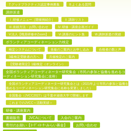
7.グッドプラクティス認定事例募集
8.よくある質問
講師派遣
Ⅰ.研修メニュー［開催例紹介］
Ⅱ.講師リスト
Ⅲ.依頼方法・お問い合わせ
Ⅳ.研修・講座企画ガイド
V.法人【職員研修＠Zoom】
Ⅵ.講座のヒント集
Ⅶ.講師派遣の実績
ボランティアコーディネーション力検定
検定システムについて
各級のご案内とお申し込み
合格者の数と声
3級検定受験者の方へ
共催検定のご案内
【受験者限定】1級検定（オンライン）
全国ボランティアコーディネーター研究集会（市民の参加と協働を進めるコ
ーディネーション研究集会に改称）
全国ボランティアコーディネーター研究集会とは（2021年より市民の参加と協働を
進めるコーディネーション研究集会に名称を変更しました）
全国集会（JVCC2027）は千葉＠淑徳大学で開催します
これまでのJVCC＜活動実績＞
研修・講座案内
書籍販売
JVCAについて
入会のご案内
寄付のお願い【ｺｰﾃﾞｨﾈｰﾀｰみらい募金】
お問い合わせ