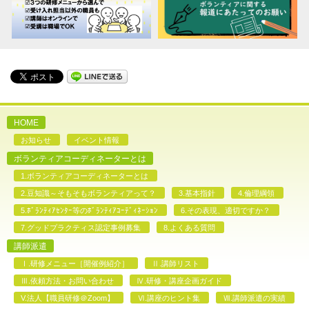
HOME
お知らせ
イベント情報
ボランティアコーディネーターとは
1.ボランティアコーディネーターとは
2.豆知識～そもそもボランティアって？
3.基本指針
4.倫理綱領
5.ﾎﾞﾗﾝﾃｨｱｾﾝﾀｰ等のﾎﾞﾗﾝﾃｨｱｺｰﾃﾞｨﾈｰｼｮﾝ
6.その表現、適切ですか？
7.グッドプラクティス認定事例募集
8.よくある質問
講師派遣
Ⅰ.研修メニュー［開催例紹介］
Ⅱ.講師リスト
Ⅲ.依頼方法・お問い合わせ
Ⅳ.研修・講座企画ガイド
V.法人【職員研修＠Zoom】
Ⅵ.講座のヒント集
Ⅶ.講師派遣の実績