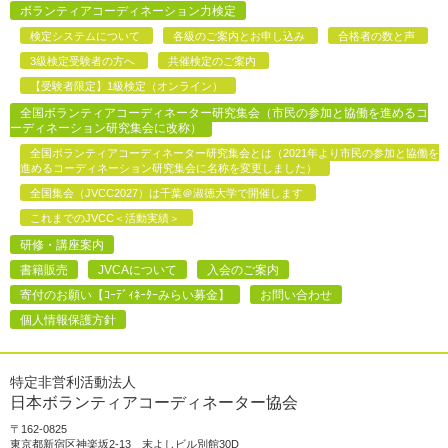
ボランティアコーディネーション力検定
検定システムについて
各級のご案内とお申し込み
合格者の数と声
3級検定受験者の方へ
共催検定のご案内
【受験者限定】1級検定（オンライン）
全国ボランティアコーディネーター研究集会（市民の参加と協働を進めるコ
ーディネーション研究集会に改称）
全国ボランティアコーディネーター研究集会とは（2021年より市民の参加と協働を
進めるコーディネーション研究集会に名称を変更しました）
全国集会（JVCC2027）は千葉＠淑徳大学で開催します
これまでのJVCC＜活動実績＞
研修・講座案内
書籍販売
JVCAについて
入会のご案内
寄付のお願い【ｺｰﾃﾞｨﾈｰﾀｰみらい募金】
お問い合わせ
個人情報保護方針
特定非営利活動法人
日本ボランティアコーディネーター協会
〒162-0825
東京都新宿区神楽坂2-13 末よしビル別館30D