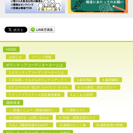
HOME
お知らせ
イベント情報
ボランティアコーディネーターとは
1.ボランティアコーディネーターとは
2.豆知識～そもそもボランティアって？
3.基本指針
4.倫理綱領
5.ﾎﾞﾗﾝﾃｨｱｾﾝﾀｰ等のﾎﾞﾗﾝﾃｨｱｺｰﾃﾞｨﾈｰｼｮﾝ
6.その表現、適切ですか？
7.グッドプラクティス認定事例募集
8.よくある質問
講師派遣
Ⅰ.研修メニュー［開催例紹介］
Ⅱ.講師リスト
Ⅲ.依頼方法・お問い合わせ
Ⅳ.研修・講座企画ガイド
V.法人【職員研修＠Zoom】
Ⅵ.講座のヒント集
Ⅶ.講師派遣の実績