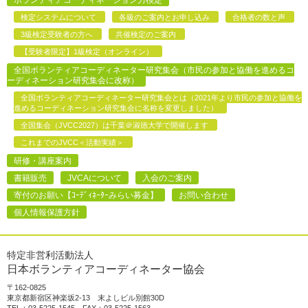
ボランティアコーディネーション力検定
検定システムについて
各級のご案内とお申し込み
合格者の数と声
3級検定受験者の方へ
共催検定のご案内
【受験者限定】1級検定（オンライン）
全国ボランティアコーディネーター研究集会（市民の参加と協働を進めるコ
ーディネーション研究集会に改称）
全国ボランティアコーディネーター研究集会とは（2021年より市民の参加と協働を
進めるコーディネーション研究集会に名称を変更しました）
全国集会（JVCC2027）は千葉＠淑徳大学で開催します
これまでのJVCC＜活動実績＞
研修・講座案内
書籍販売
JVCAについて
入会のご案内
寄付のお願い【ｺｰﾃﾞｨﾈｰﾀｰみらい募金】
お問い合わせ
個人情報保護方針
特定非営利活動法人
日本ボランティアコーディネーター協会
〒162-0825
東京都新宿区神楽坂2-13 末よしビル別館30D