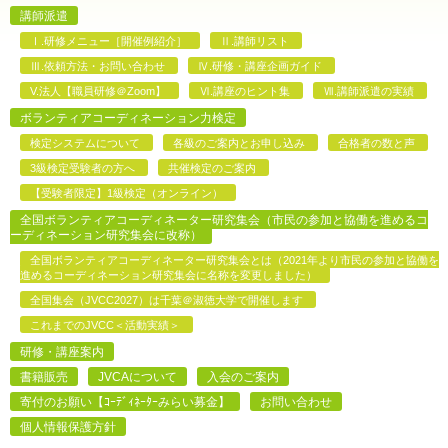
講師派遣
Ⅰ.研修メニュー［開催例紹介］
Ⅱ.講師リスト
Ⅲ.依頼方法・お問い合わせ
Ⅳ.研修・講座企画ガイド
V.法人【職員研修＠Zoom】
Ⅵ.講座のヒント集
Ⅶ.講師派遣の実績
ボランティアコーディネーション力検定
検定システムについて
各級のご案内とお申し込み
合格者の数と声
3級検定受験者の方へ
共催検定のご案内
【受験者限定】1級検定（オンライン）
全国ボランティアコーディネーター研究集会（市民の参加と協働を進めるコ
ーディネーション研究集会に改称）
全国ボランティアコーディネーター研究集会とは（2021年より市民の参加と協働を
進めるコーディネーション研究集会に名称を変更しました）
全国集会（JVCC2027）は千葉＠淑徳大学で開催します
これまでのJVCC＜活動実績＞
研修・講座案内
書籍販売
JVCAについて
入会のご案内
寄付のお願い【ｺｰﾃﾞｨﾈｰﾀｰみらい募金】
お問い合わせ
個人情報保護方針