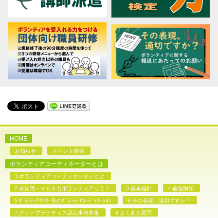
HOME
お知らせ
イベント情報
ボランティアコーディネーターとは
1.ボランティアコーディネーターとは
2.豆知識～そもそもボランティアって？
3.基本指針
4.倫理綱領
5.ﾎﾞﾗﾝﾃｨｱｾﾝﾀｰ等のﾎﾞﾗﾝﾃｨｱｺｰﾃﾞｨﾈｰｼｮﾝ
6.その表現、適切ですか？
7.グッドプラクティス認定事例募集
8.よくある質問