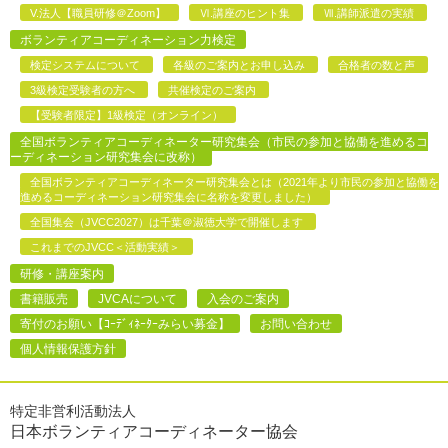
V.法人【職員研修＠Zoom】
Ⅵ.講座のヒント集
Ⅶ.講師派遣の実績
ボランティアコーディネーション力検定
検定システムについて
各級のご案内とお申し込み
合格者の数と声
3級検定受験者の方へ
共催検定のご案内
【受験者限定】1級検定（オンライン）
全国ボランティアコーディネーター研究集会（市民の参加と協働を進めるコ
ーディネーション研究集会に改称）
全国ボランティアコーディネーター研究集会とは（2021年より市民の参加と協働を
進めるコーディネーション研究集会に名称を変更しました）
全国集会（JVCC2027）は千葉＠淑徳大学で開催します
これまでのJVCC＜活動実績＞
研修・講座案内
書籍販売
JVCAについて
入会のご案内
寄付のお願い【ｺｰﾃﾞｨﾈｰﾀｰみらい募金】
お問い合わせ
個人情報保護方針
特定非営利活動法人
日本ボランティアコーディネーター協会