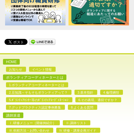
HOME
お知らせ
イベント情報
ボランティアコーディネーターとは
1.ボランティアコーディネーターとは
2.豆知識～そもそもボランティアって？
3.基本指針
4.倫理綱領
5.ﾎﾞﾗﾝﾃｨｱｾﾝﾀｰ等のﾎﾞﾗﾝﾃｨｱｺｰﾃﾞｨﾈｰｼｮﾝ
6.その表現、適切ですか？
7.グッドプラクティス認定事例募集
8.よくある質問
講師派遣
Ⅰ.研修メニュー［開催例紹介］
Ⅱ.講師リスト
Ⅲ.依頼方法・お問い合わせ
Ⅳ.研修・講座企画ガイド