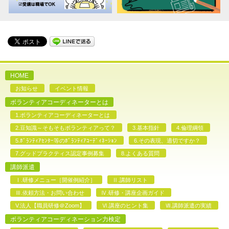
HOME
お知らせ
イベント情報
ボランティアコーディネーターとは
1.ボランティアコーディネーターとは
2.豆知識～そもそもボランティアって？
3.基本指針
4.倫理綱領
5.ﾎﾞﾗﾝﾃｨｱｾﾝﾀｰ等のﾎﾞﾗﾝﾃｨｱｺｰﾃﾞｨﾈｰｼｮﾝ
6.その表現、適切ですか？
7.グッドプラクティス認定事例募集
8.よくある質問
講師派遣
Ⅰ.研修メニュー［開催例紹介］
Ⅱ.講師リスト
Ⅲ.依頼方法・お問い合わせ
Ⅳ.研修・講座企画ガイド
V.法人【職員研修＠Zoom】
Ⅵ.講座のヒント集
Ⅶ.講師派遣の実績
ボランティアコーディネーション力検定