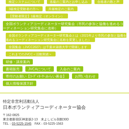
検定システムについて
各級のご案内とお申し込み
合格者の数と声
3級検定受験者の方へ
共催検定のご案内
【受験者限定】1級検定（オンライン）
全国ボランティアコーディネーター研究集会（市民の参加と協働を進めるコ
ーディネーション研究集会に改称）
全国ボランティアコーディネーター研究集会とは（2021年より市民の参加と協働を
進めるコーディネーション研究集会に名称を変更しました）
全国集会（JVCC2027）は千葉＠淑徳大学で開催します
これまでのJVCC＜活動実績＞
研修・講座案内
書籍販売
JVCAについて
入会のご案内
寄付のお願い【ｺｰﾃﾞｨﾈｰﾀｰみらい募金】
お問い合わせ
個人情報保護方針
特定非営利活動法人
日本ボランティアコーディネーター協会
〒162-0825
東京都新宿区神楽坂2-13 末よしビル別館30D
TEL：
03-5225-1545
FAX：03-5225-1563