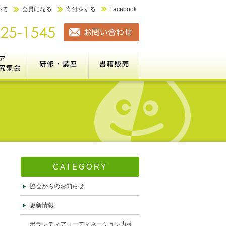
いて
会員になる
寄付をする
Facebook
ーション力検定
全国ボランティアコーディネーター研究集会（市民の参加と協
研修・講座案内
書籍販売
ネーター研究集会とは
）は千葉＠淑徳大学で開催しま
績＞
実務研修・セミナー
【無料視聴】ボランティアの基本
【eﾗｰﾆﾝｸﾞ】Vｺｰﾃﾞｨﾈｰｼｮﾝ基礎講座
新任向けｺｰﾃﾞｨﾈｰﾀｰ基礎研修
大学VC職員セミナー
これまでの研修実績
販売書籍一覧
特定商取引法に基づく表記
加と協働を進めるコーディネ
変更しました）
CATEGORY
協会からのお知らせ
更新情報
ボランティアコーディネーション力検