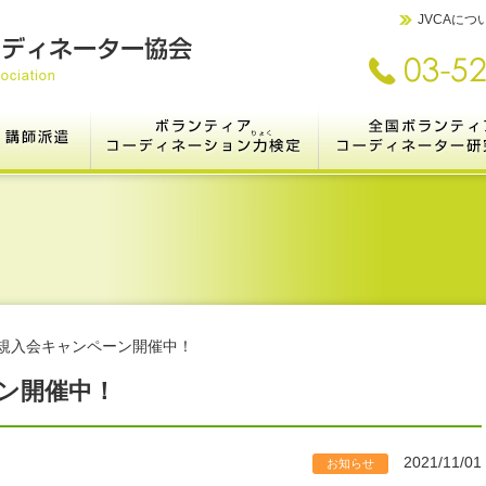
JVCAにつ
ランティアコーディネーターとは
講師派遣
ボランティアコーディネ
とは
って？
ｼｮﾝ
集
Ⅰ.研修メニュー［開催例紹介］
Ⅱ.講師リスト
Ⅲ.依頼方法・お問い合わせ
Ⅳ.研修・講座企画ガイド
V.法人【職員研修＠Zoom】
Ⅵ.講座のヒント集
Ⅶ.講師派遣の実績
検定システムについて
各級のご案内とお申し込み
合格者の数と声
3級検定受験者の方へ
共催検定のご案内
【受験者限定】1級検定（オンライ
全国ボランティアコーディ
全国集会（JVCC2027
これまでのJVCC＜活動実
ン）
（2021年より市民の参
す
ーション研究集会に名称を
年新規入会キャンペーン開催中！
ーン開催中！
2021/11/01
お知らせ