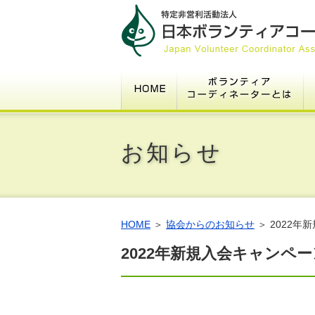
HOME
ボ
1.ボランティアコーディネーター
2.豆知識～そもそもボランティア
3.基本指針
4.倫理綱領
5.ﾎﾞﾗﾝﾃｨｱｾﾝﾀｰ等のﾎﾞﾗﾝﾃｨｱｺｰﾃﾞｨﾈｰ
6.その表現、適切ですか？
7.グッドプラクティス認定事例募
8.よくある質問
お知らせ
HOME
＞
協会からのお知らせ
＞ 2022
2022年新規入会キャンペ