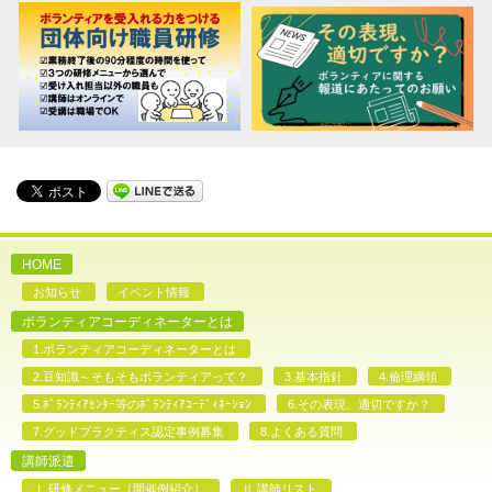
HOME
お知らせ
イベント情報
ボランティアコーディネーターとは
1.ボランティアコーディネーターとは
2.豆知識～そもそもボランティアって？
3.基本指針
4.倫理綱領
5.ﾎﾞﾗﾝﾃｨｱｾﾝﾀｰ等のﾎﾞﾗﾝﾃｨｱｺｰﾃﾞｨﾈｰｼｮﾝ
6.その表現、適切ですか？
7.グッドプラクティス認定事例募集
8.よくある質問
講師派遣
Ⅰ.研修メニュー［開催例紹介］
Ⅱ.講師リスト