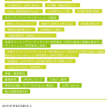
Ⅲ.依頼方法・お問い合わせ
Ⅳ.研修・講座企画ガイド
V.法人【職員研修＠Zoom】
Ⅵ.講座のヒント集
Ⅶ.講師派遣の実績
ボランティアコーディネーション力検定
検定システムについて
各級のご案内とお申し込み
合格者の数と声
3級検定受験者の方へ
共催検定のご案内
【受験者限定】1級検定（オンライン）
全国ボランティアコーディネーター研究集会（市民の参加と協働を進めるコ
ーディネーション研究集会に改称）
全国ボランティアコーディネーター研究集会とは（2021年より市民の参加と協働を
進めるコーディネーション研究集会に名称を変更しました）
全国集会（JVCC2027）は千葉＠淑徳大学で開催します
これまでのJVCC＜活動実績＞
研修・講座案内
書籍販売
JVCAについて
入会のご案内
寄付のお願い【ｺｰﾃﾞｨﾈｰﾀｰみらい募金】
お問い合わせ
個人情報保護方針
特定非営利活動法人