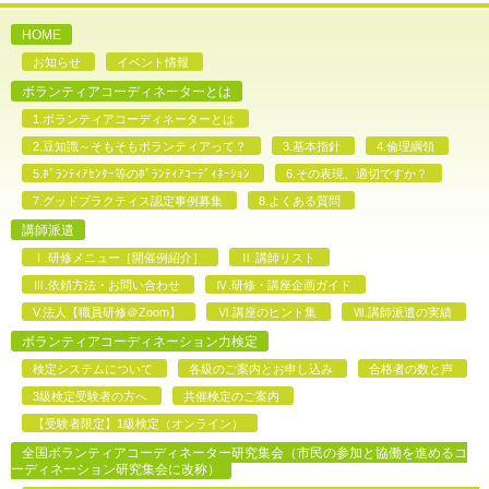
HOME
お知らせ
イベント情報
ボランティアコーディネーターとは
1.ボランティアコーディネーターとは
2.豆知識～そもそもボランティアって？
3.基本指針
4.倫理綱領
5.ﾎﾞﾗﾝﾃｨｱｾﾝﾀｰ等のﾎﾞﾗﾝﾃｨｱｺｰﾃﾞｨﾈｰｼｮﾝ
6.その表現、適切ですか？
7.グッドプラクティス認定事例募集
8.よくある質問
講師派遣
Ⅰ.研修メニュー［開催例紹介］
Ⅱ.講師リスト
Ⅲ.依頼方法・お問い合わせ
Ⅳ.研修・講座企画ガイド
V.法人【職員研修＠Zoom】
Ⅵ.講座のヒント集
Ⅶ.講師派遣の実績
ボランティアコーディネーション力検定
検定システムについて
各級のご案内とお申し込み
合格者の数と声
3級検定受験者の方へ
共催検定のご案内
【受験者限定】1級検定（オンライン）
全国ボランティアコーディネーター研究集会（市民の参加と協働を進めるコ
ーディネーション研究集会に改称）