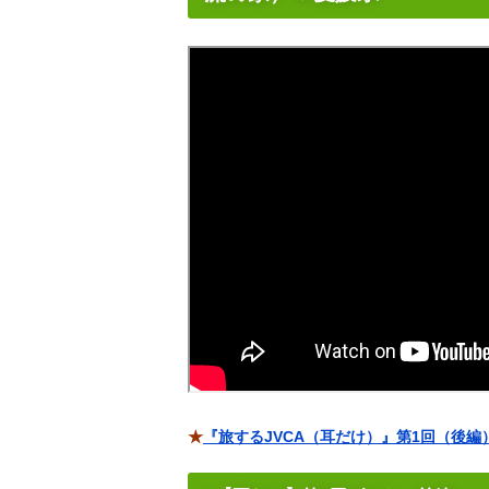
★
『旅するJVCA（耳だけ）』第1回（後