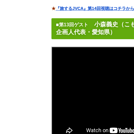
★
『旅するJVCA』第14回視聴はコチラか
小森義史（こも
■第13回ゲスト
企画人代表・愛知県）