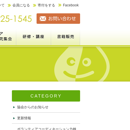
いて
会員になる
寄付をする
Facebook
ーション力検定
全国ボランティアコーディネーター研究集会（市民の参加と協
研修・講座案内
書籍販売
ネーター研究集会とは
）は千葉＠淑徳大学で開催しま
績＞
実務研修・セミナー
【無料視聴】ボランティアの基本
【eﾗｰﾆﾝｸﾞ】Vｺｰﾃﾞｨﾈｰｼｮﾝ基礎講座
新任向けｺｰﾃﾞｨﾈｰﾀｰ基礎研修
大学VC職員セミナー
これまでの研修実績
販売書籍一覧
特定商取引法に基づく表記
加と協働を進めるコーディネ
変更しました）
CATEGORY
協会からのお知らせ
更新情報
ボランティアコーディネーション力検