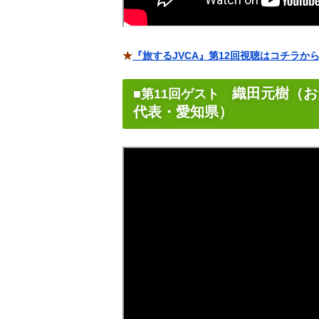
★
『旅するJVCA』第12回視聴はコチラか
織田元樹（お
■第11回ゲスト
代表・愛知県）