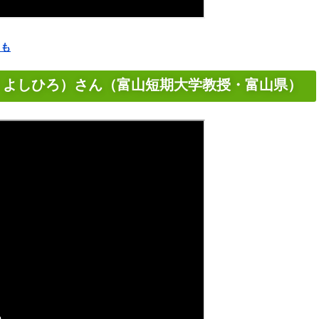
らも
 よしひろ）さん（富山短期大学教授・富山県）