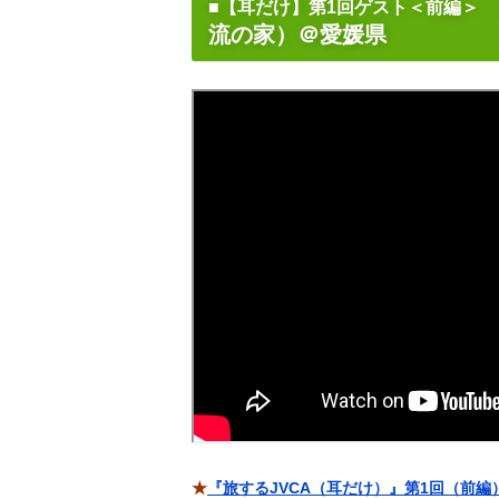
■【耳だけ】第1回ゲスト＜前編＞
流の家）＠愛媛県
★
『旅するJVCA（耳だけ）』第1回（前