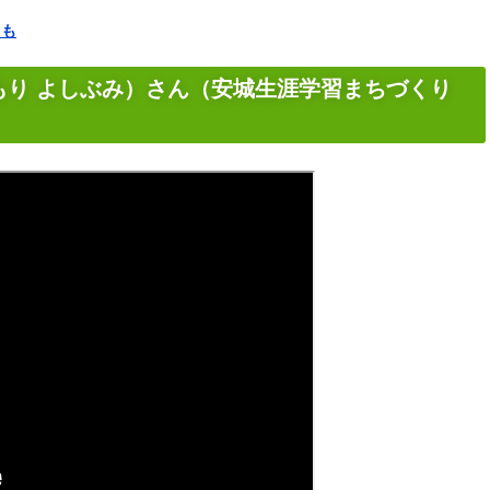
らも
り よしぶみ）さん（安城生涯学習まちづくり