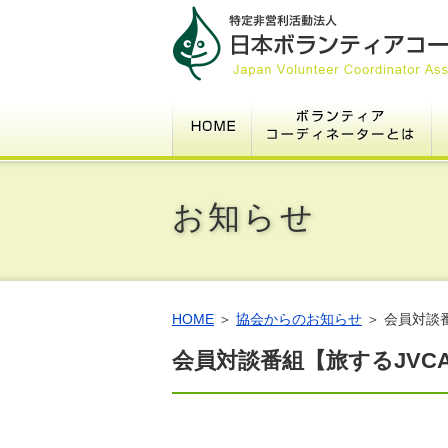
HOME
ボ
1.ボランティアコーディネーター
2.豆知識～そもそもボランティア
3.基本指針
4.倫理綱領
5.ﾎﾞﾗﾝﾃｨｱｾﾝﾀｰ等のﾎﾞﾗﾝﾃｨｱｺｰﾃﾞｨﾈｰ
6.その表現、適切ですか？
7.グッドプラクティス認定事例募
8.よくある質問
お知らせ
HOME
＞
協会からのお知らせ
＞ 会員対談
会員対談番組【旅するJV