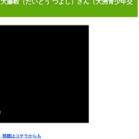
大藤毅（だいとう つよし）さん（大洲青少年交
編）視聴はコチラからも