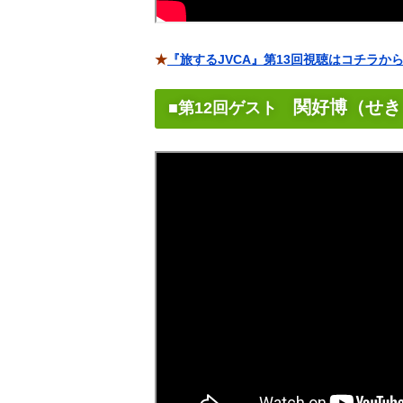
★
『旅するJVCA』第13回視聴はコチラか
関好博（せき
■第12回ゲスト