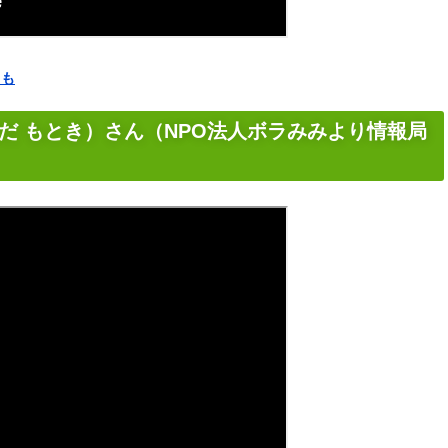
らも
だ もとき）さん（NPO法人ボラみみより情報局