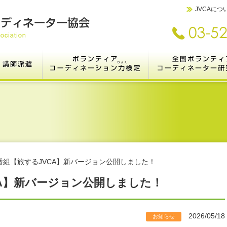
JVCAにつ
ランティアコーディネーターとは
講師派遣
ボランティアコーディネ
とは
って？
ｼｮﾝ
集
Ⅰ.研修メニュー［開催例紹介］
Ⅱ.講師リスト
Ⅲ.依頼方法・お問い合わせ
Ⅳ.研修・講座企画ガイド
V.法人【職員研修＠Zoom】
Ⅵ.講座のヒント集
Ⅶ.講師派遣の実績
検定システムについて
各級のご案内とお申し込み
合格者の数と声
3級検定受験者の方へ
共催検定のご案内
【受験者限定】1級検定（オンライ
全国ボランティアコーディ
全国集会（JVCC2027
これまでのJVCC＜活動実
ン）
（2021年より市民の参
す
ーション研究集会に名称を
番組【旅するJVCA】新バージョン公開しました！
CA】新バージョン公開しました！
2026/05/18
お知らせ