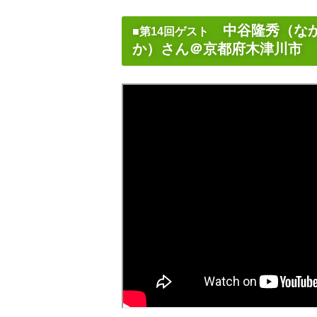
中谷隆秀（なか
■第14回ゲスト
か）さん＠京都府木津川市