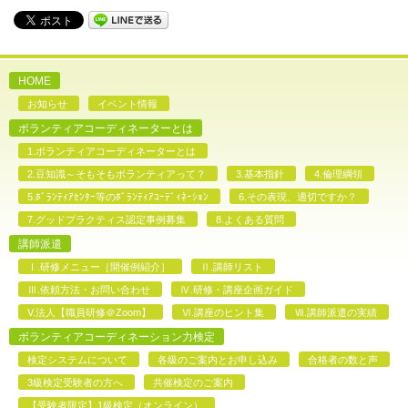
HOME
お知らせ
イベント情報
ボランティアコーディネーターとは
1.ボランティアコーディネーターとは
2.豆知識～そもそもボランティアって？
3.基本指針
4.倫理綱領
5.ﾎﾞﾗﾝﾃｨｱｾﾝﾀｰ等のﾎﾞﾗﾝﾃｨｱｺｰﾃﾞｨﾈｰｼｮﾝ
6.その表現、適切ですか？
7.グッドプラクティス認定事例募集
8.よくある質問
講師派遣
Ⅰ.研修メニュー［開催例紹介］
Ⅱ.講師リスト
Ⅲ.依頼方法・お問い合わせ
Ⅳ.研修・講座企画ガイド
V.法人【職員研修＠Zoom】
Ⅵ.講座のヒント集
Ⅶ.講師派遣の実績
ボランティアコーディネーション力検定
検定システムについて
各級のご案内とお申し込み
合格者の数と声
3級検定受験者の方へ
共催検定のご案内
【受験者限定】1級検定（オンライン）