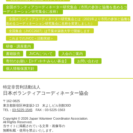
全国ボランティアコーディネーター研究集会（市民の参加と協働を進めるコ
ーディネーション研究集会に改称）
全国ボランティアコーディネーター研究集会とは（2021年より市民の参加と協働を
進めるコーディネーション研究集会に名称を変更しました）
全国集会（JVCC2027）は千葉＠淑徳大学で開催します
これまでのJVCC＜活動実績＞
研修・講座案内
書籍販売
JVCAについて
入会のご案内
寄付のお願い【ｺｰﾃﾞｨﾈｰﾀｰみらい募金】
お問い合わせ
個人情報保護方針
特定非営利活動法人
日本ボランティアコーディネーター協会
〒162-0825
東京都新宿区神楽坂2-13 末よしビル別館30D
TEL：
03-5225-1545
FAX：03-5225-1563
Copyright © 2026 Japan Volunteer Coordinator Association.
All Rights Reserved.
当サイトに掲載されている文章・画像等の
無断転載・使用を禁止いたします。